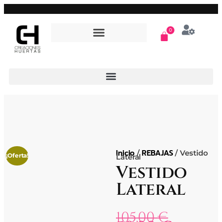
0
Inicio
REBAJAS
/
/ Vestido
¡Oferta!
Lateral
Vestido
Lateral
105,00
€