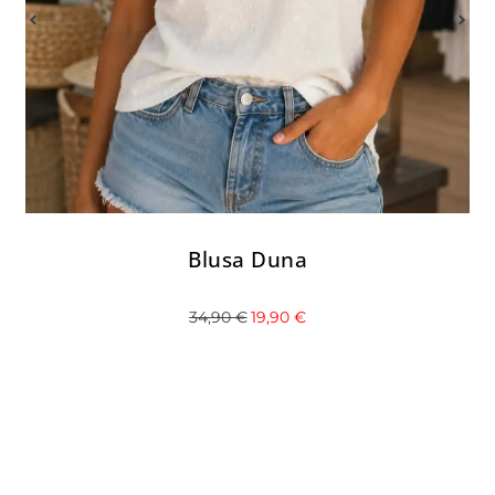
Cami fox
29,90
€
19,90
€