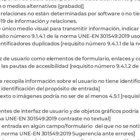
 o medios alternativos (grabado)]
 relaciones no están determinadas por software o no ti
19 de información y relaciones.
o único medio visual para transmitir información, indica
isito número 9.1.4.1 de la norma UNE-EN 301549:2019 uso 
ntificadores duplicados [requisito número 9.4.1.1 de l
az de usuario como elementos de formulario, enlaces y
 las pautas de accesibilidad [requisito número 9.4.1.2 
recopila información sobre el usuario no tiene identific
dentificación del propósito de entrada]
texto o imágenes podría no ser de al menos 4.5:1 [requis
es de interfaz de usuario y de objetos gráficos podría no
rma UNE-EN 301549:2019 contraste no textual]
 entrada en algún campo/formulario del que no se notif
 la norma UNE-EN 301549:2019 Sugerencia ante errores]