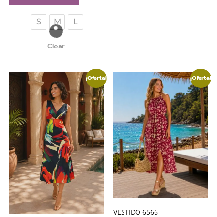
S
M
L
Clear
¡Oferta!
¡Oferta!
VESTIDO 6566