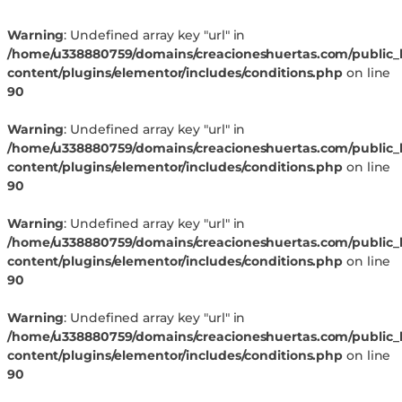
Warning
: Undefined array key "url" in
/home/u338880759/domains/creacioneshuertas.com/public_
content/plugins/elementor/includes/conditions.php
on line
90
Warning
: Undefined array key "url" in
/home/u338880759/domains/creacioneshuertas.com/public_
content/plugins/elementor/includes/conditions.php
on line
90
Warning
: Undefined array key "url" in
/home/u338880759/domains/creacioneshuertas.com/public_
content/plugins/elementor/includes/conditions.php
on line
90
Warning
: Undefined array key "url" in
/home/u338880759/domains/creacioneshuertas.com/public_
content/plugins/elementor/includes/conditions.php
on line
90