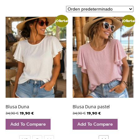
¡Oferta!
¡Oferta!
Blusa Duna
Blusa Duna pastel
34,90
€
19,90
€
34,90
€
19,90
€
Add To Compare
Add To Compare