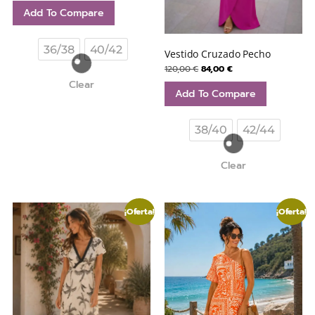
Add To Compare
36/38
40/42
Vestido Cruzado Pecho
120,00
€
84,00
€
Clear
Add To Compare
38/40
42/44
Clear
¡Oferta!
¡Oferta!