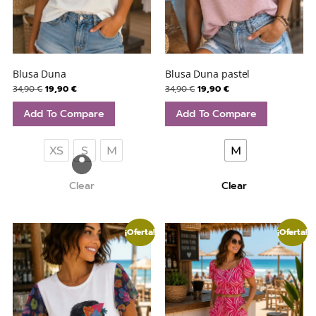
Blusa Duna
Blusa Duna pastel
34,90
€
19,90
€
34,90
€
19,90
€
Add To Compare
Add To Compare
XS
S
M
M
Clear
Clear
¡Oferta!
¡Oferta!