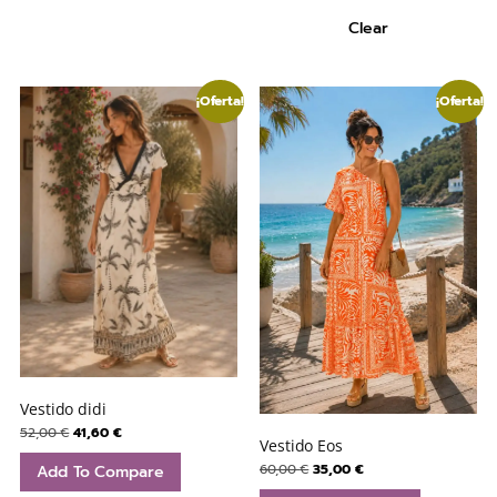
Clear
¡Oferta!
¡Oferta!
Vestido didi
52,00
€
41,60
€
Vestido Eos
60,00
€
35,00
€
Add To Compare