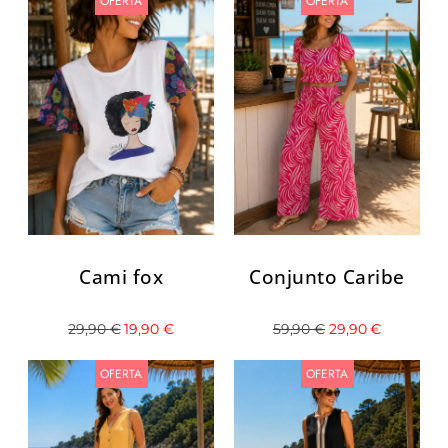
OFERTA
OFERTA
Cami fox
Conjunto Caribe
29,90
€
19,90
€
59,90
€
29,90
€
OFERTA
OFERTA