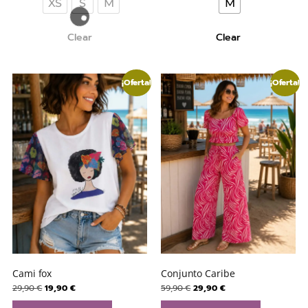
XS
S
M
M
Clear
Clear
¡Oferta!
¡Oferta!
Cami fox
Conjunto Caribe
29,90
€
19,90
€
59,90
€
29,90
€