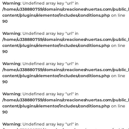
Warning
: Undefined array key "url" in
/home/u338880759/domains/creacioneshuertas.com/public_
content/plugins/elementor/includes/conditions.php
on line
90
Warning
: Undefined array key "url" in
/home/u338880759/domains/creacioneshuertas.com/public_
content/plugins/elementor/includes/conditions.php
on line
90
Warning
: Undefined array key "url" in
/home/u338880759/domains/creacioneshuertas.com/public_
content/plugins/elementor/includes/conditions.php
on line
90
Warning
: Undefined array key "url" in
/home/u338880759/domains/creacioneshuertas.com/public_
content/plugins/elementor/includes/conditions.php
on line
90
Warning
: Undefined array key "url" in