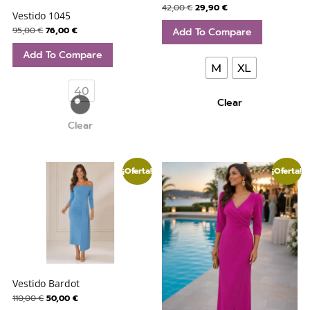
42,00
€
29,90
€
Vestido 1045
95,00
€
76,00
€
Add To Compare
Add To Compare
M
XL
40
Clear
Clear
¡Oferta!
¡Oferta!
Vestido Bardot
110,00
€
50,00
€