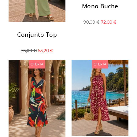
Mono Buche
90,00
€
72,00
€
Conjunto Top
76,00
€
53,20
€
OFERTA
OFERTA