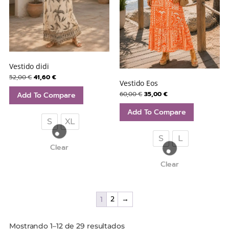
Vestido didi
52,00
€
41,60
€
Vestido Eos
60,00
€
35,00
€
Add To Compare
Add To Compare
S
XL
S
L
Clear
Clear
2
→
1
Mostrando 1–12 de 29 resultados