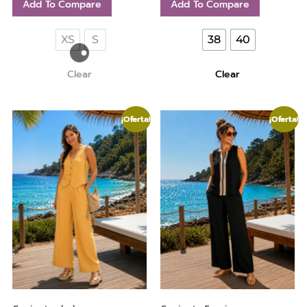
Add To Compare
Add To Compare
XS
S
38
40
Clear
Clear
¡Oferta!
¡Oferta!