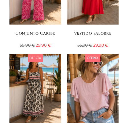
Conjunto Caribe
Vestido Salobre
59,90
€
29,90
€
55,00
€
29,90
€
OFERTA
OFERTA