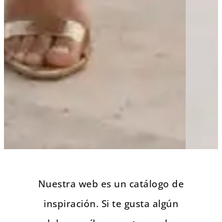
TIENDA DE MODA Y COMPLEMENTOS
MODA LAS
Nuestra web es un catálogo de
PALMAS
inspiración. Si te gusta algún