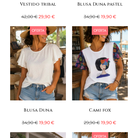
Vestido tribal
Blusa Duna pastel
42,00
€
29,90
€
34,90
€
19,90
€
OFERTA
OFERTA
Blusa Duna
Cami fox
34,90
€
19,90
€
29,90
€
19,90
€
OFERTA