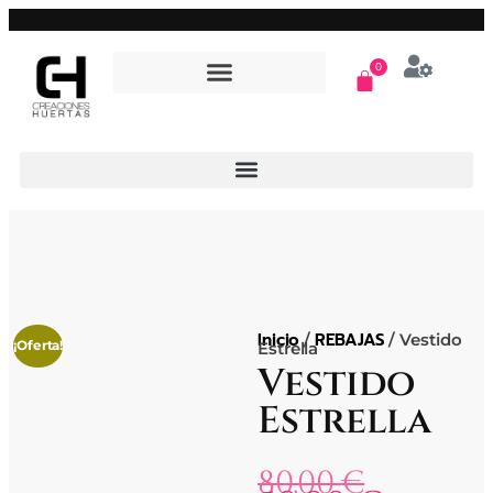
0
Inicio
REBAJAS
/
/ Vestido
¡Oferta!
Estrella
Vestido
Estrella
80,00
€